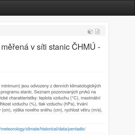
 měřená v síti stanic ČHMÚ -
a minimum) jsou odvozeny z denních klimatologických
cího programu stanic. Seznam pozorovaných prvků na
ické charakteristiky: teplota vzduchu (°C), maximální
vlhkost vzduchu (%), tlak vzduchu (hPa), trvání
 (cm), výška nového sněhu (cm), rychlost větru (m/s).
meteorology/climate/historical/data/pentadic/