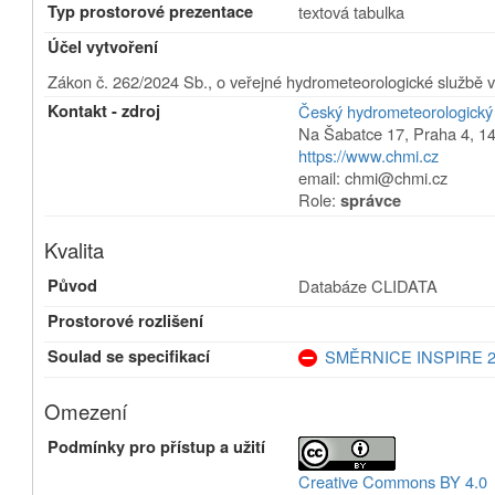
Typ prostorové prezentace
textová tabulka
Účel vytvoření
Zákon č. 262/2024 Sb., o veřejné hydrometeorologické službě v
Kontakt - zdroj
Český hydrometeorologický
Na Šabatce 17
,
Praha 4
,
14
https://www.chmi.cz
email: chmi@chmi.cz
Role:
správce
Kvalita
Původ
Databáze CLIDATA
Prostorové rozlišení
Soulad se specifikací
SMĚRNICE INSPIRE 2
Omezení
Podmínky pro přístup a užití
Creative Commons BY 4.0