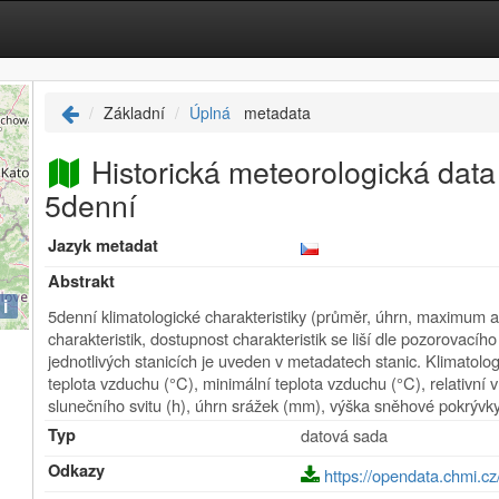
Základní
Úplná
metadata
Historická meteorologická data
5denní
Jazyk metadat
Abstrakt
i
5denní klimatologické charakteristiky (průměr, úhrn, maximum 
charakteristik, dostupnost charakteristik se liší dle pozorova
jednotlivých stanicích je uveden v metadatech stanic. Klimatolog
teplota vzduchu (°C), minimální teplota vzduchu (°C), relativní 
slunečního svitu (h), úhrn srážek (mm), výška sněhové pokrývky
Typ
datová sada
Odkazy
https://opendata.chmi.cz/