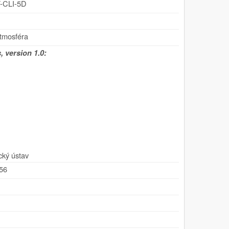
-CLI-5D
atmosféra
 version 1.0:
cký ústav
056