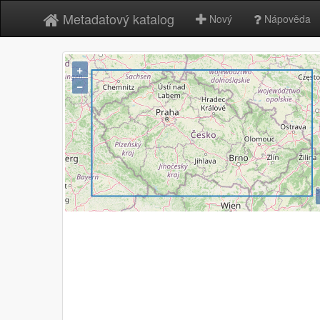
Metadatový katalog
Nový
Nápověda
+
−