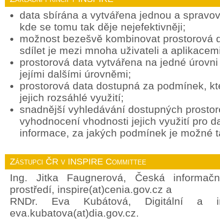
data sbírána a vytvářena jednou a spravov
kde se tomu tak děje nejefektivněji;
možnost bezešvě kombinovat prostorová d
sdílet je mezi mnoha uživateli a aplikacemi
prostorová data vytvářena na jedné úrovni 
jejími dalšími úrovněmi;
prostorová data dostupná za podmínek, k
jejich rozsáhlé využití;
snadnější vyhledávání dostupných prostor
vyhodnocení vhodnosti jejich využití pro d
informace, za jakých podmínek je možné ta
Zástupci ČR v INSPIRE Committee
Ing. Jitka Faugnerová, Česká informačn
prostředí, inspire(at)cenia.gov.cz a
RNDr. Eva Kubátová, Digitální a in
eva.kubatova(at)dia.gov.cz.