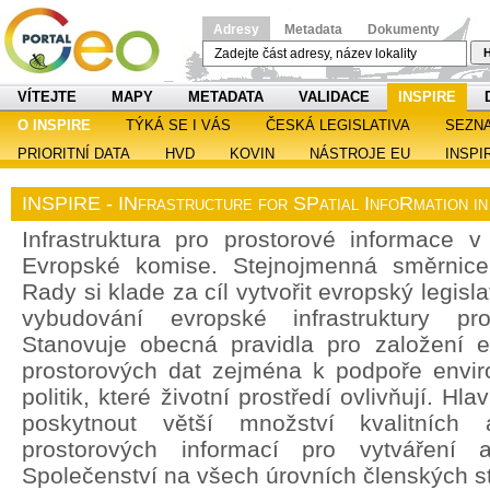
Adresy
Metadata
Dokumenty
H
VÍTEJTE
MAPY
METADATA
VALIDACE
INSPIRE
O INSPIRE
TÝKÁ SE I VÁS
ČESKÁ LEGISLATIVA
SEZN
PRIORITNÍ DATA
HVD
KOVIN
NÁSTROJE EU
INSPI
INSPIRE - INfrastructure for SPatial InfoRmation i
Infrastruktura pro prostorové informace v 
Evropské komise. Stejnojmenná směrnic
Rady si klade za cíl vytvořit evropský legisl
vybudování evropské infrastruktury pro
Stanovuje obecná pravidla pro založení ev
prostorových dat zejména k podpoře enviro
politik, které životní prostředí ovlivňují. H
poskytnout větší množství kvalitních 
prostorových informací pro vytváření a
Společenství na všech úrovních členských st