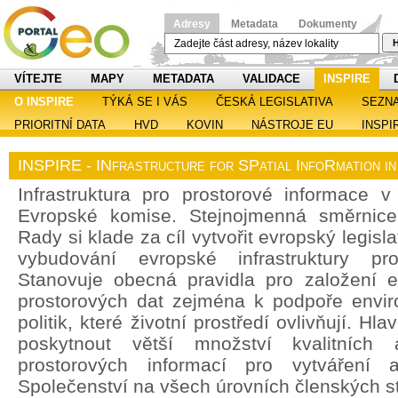
Adresy
Metadata
Dokumenty
H
VÍTEJTE
MAPY
METADATA
VALIDACE
INSPIRE
O INSPIRE
TÝKÁ SE I VÁS
ČESKÁ LEGISLATIVA
SEZN
PRIORITNÍ DATA
HVD
KOVIN
NÁSTROJE EU
INSPI
INSPIRE - INfrastructure for SPatial InfoRmation i
Infrastruktura pro prostorové informace v 
Evropské komise. Stejnojmenná směrnic
Rady si klade za cíl vytvořit evropský legisl
vybudování evropské infrastruktury pro
Stanovuje obecná pravidla pro založení ev
prostorových dat zejména k podpoře enviro
politik, které životní prostředí ovlivňují. H
poskytnout větší množství kvalitních 
prostorových informací pro vytváření a
Společenství na všech úrovních členských st