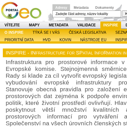
Adresy
Metadata
Dokumenty
H
VÍTEJTE
MAPY
METADATA
VALIDACE
INSPIRE
O INSPIRE
TÝKÁ SE I VÁS
ČESKÁ LEGISLATIVA
SEZN
PRIORITNÍ DATA
HVD
KOVIN
NÁSTROJE EU
INSPI
INSPIRE - INfrastructure for SPatial InfoRmation i
Infrastruktura pro prostorové informace v 
Evropské komise. Stejnojmenná směrnic
Rady si klade za cíl vytvořit evropský legisl
vybudování evropské infrastruktury pro
Stanovuje obecná pravidla pro založení ev
prostorových dat zejména k podpoře enviro
politik, které životní prostředí ovlivňují. H
poskytnout větší množství kvalitních 
prostorových informací pro vytváření a
Společenství na všech úrovních členských st