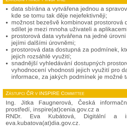
data sbírána a vytvářena jednou a spravov
kde se tomu tak děje nejefektivněji;
možnost bezešvě kombinovat prostorová d
sdílet je mezi mnoha uživateli a aplikacemi
prostorová data vytvářena na jedné úrovni 
jejími dalšími úrovněmi;
prostorová data dostupná za podmínek, k
jejich rozsáhlé využití;
snadnější vyhledávání dostupných prostor
vyhodnocení vhodnosti jejich využití pro d
informace, za jakých podmínek je možné ta
Zástupci ČR v INSPIRE Committee
Ing. Jitka Faugnerová, Česká informačn
prostředí, inspire(at)cenia.gov.cz a
RNDr. Eva Kubátová, Digitální a in
eva.kubatova(at)dia.gov.cz.