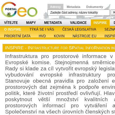
Adresy
Metadata
Dokumenty
H
VÍTEJTE
MAPY
METADATA
VALIDACE
INSPIRE
O INSPIRE
TÝKÁ SE I VÁS
ČESKÁ LEGISLATIVA
SEZN
PRIORITNÍ DATA
HVD
KOVIN
NÁSTROJE EU
INSPI
INSPIRE - INfrastructure for SPatial InfoRmation i
Infrastruktura pro prostorové informace v 
Evropské komise. Stejnojmenná směrnic
Rady si klade za cíl vytvořit evropský legisl
vybudování evropské infrastruktury pro
Stanovuje obecná pravidla pro založení ev
prostorových dat zejména k podpoře enviro
politik, které životní prostředí ovlivňují. H
poskytnout větší množství kvalitních 
prostorových informací pro vytváření a
Společenství na všech úrovních členských st