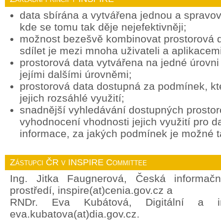
data sbírána a vytvářena jednou a spravov
kde se tomu tak děje nejefektivněji;
možnost bezešvě kombinovat prostorová d
sdílet je mezi mnoha uživateli a aplikacemi
prostorová data vytvářena na jedné úrovni 
jejími dalšími úrovněmi;
prostorová data dostupná za podmínek, k
jejich rozsáhlé využití;
snadnější vyhledávání dostupných prostor
vyhodnocení vhodnosti jejich využití pro d
informace, za jakých podmínek je možné ta
Zástupci ČR v INSPIRE Committee
Ing. Jitka Faugnerová, Česká informačn
prostředí, inspire(at)cenia.gov.cz a
RNDr. Eva Kubátová, Digitální a in
eva.kubatova(at)dia.gov.cz.