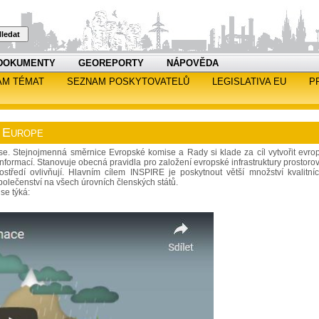
ledat
DOKUMENTY
GEOREPORTY
NÁPOVĚDA
AM TÉMAT
SEZNAM POSKYTOVATELŮ
LEGISLATIVA EU
P
n Europe
mise. Stejnojmenná směrnice Evropské komise a Rady si klade za cíl vytvořit evro
informací. Stanovuje obecná pravidla pro založení evropské infrastruktury prostoro
rostředí ovlivňují. Hlavním cílem INSPIRE je poskytnout větší množství kvalitní
polečenství na všech úrovních členských států.
se týká: