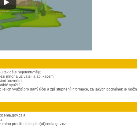
 tak děje nejefektivněji;
ezi mnoha uživateli a aplikacemi;
lšími úrovněmi;
hlé využití;
jejich využití pro daný účel a zpřístupnění informace, za jakých podmínek je možn
t)cenia.gov.cz a
cz.
tního prostředí, inspire(at)cenia.gov.cz
.