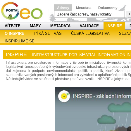
Adresy
Metadata
Dokumenty
H
VÍTEJTE
MAPY
METADATA
VALIDACE
INSPIRE
O INSPIRE
TÝKÁ SE I VÁS
ČESKÁ LEGISLATIVA
SEZN
INSPIRUJME SE
INSPIRE - INfrastructure for SPatial InfoRmation i
Infrastruktura pro prostorové informace v Evropě je iniciativou Evropské ko
legislativní rámec potřebný k vybudování evropské infrastruktury prostorových 
dat zejména k podpoře environmentálních politik a politik, které životní p
standardizovaných prostorových informací pro vytváření a uplatňování politik S
Následující video ve stručnosti představuje důvod vzniku INSPIRE a jakých dat 