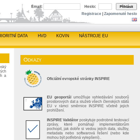
Email:
Heslo:
Přihlásit
Registrace
|
Zapomenuté heslo
RIORITNÍ DATA
HVD
KOVIN
NÁSTROJE EU
Odkazy
pský
vých
ch a
Oficiální evropské stránky INSPIRE
EU geoportál
umožňuje vyhledávání souborů
prostorových dat a služeb všech členských států
EU v rámci směrnice INSPIRE včetně jejich
prohlížení.
INSPIRE Validátor
poskytuje podrobné testovací
zprávy, které pomáhají implementátorům
pochopit, jak dobře si vedou jejich data, služby,
metadata nebo softwarová řešení (nebo kde
mohou být potřebná vylepšení)..