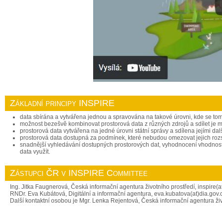
Základní principy INSPIRE
data sbírána a vytvářena jednou a spravována na takové úrovni, kde se tomu
možnost bezešvě kombinovat prostorová data z různých zdrojů a sdílet je m
prostorová data vytvářena na jedné úrovni státní správy a sdílena jejími da
prostorová data dostupná za podmínek, které nebudou omezovat jejich rozsá
snadnější vyhledávání dostupných prostorových dat, vyhodnocení vhodnosti 
data využít.
Zástupci ČR v INSPIRE Committee
Ing. Jitka Faugnerová, Česká informační agentura životního prostředí, inspire(a
RNDr. Eva Kubátová, Digitální a informační agentura, eva.kubatova(at)dia.gov.
Další kontaktní osobou je Mgr. Lenka Rejentová, Česká informační agentura živo