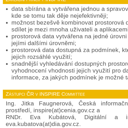
data sbírána a vytvářena jednou a spravov
kde se tomu tak děje nejefektivněji;
možnost bezešvě kombinovat prostorová d
sdílet je mezi mnoha uživateli a aplikacemi
prostorová data vytvářena na jedné úrovni 
jejími dalšími úrovněmi;
prostorová data dostupná za podmínek, k
jejich rozsáhlé využití;
snadnější vyhledávání dostupných prostor
vyhodnocení vhodnosti jejich využití pro d
informace, za jakých podmínek je možné ta
Zástupci ČR v INSPIRE Committee
Ing. Jitka Faugnerová, Česká informačn
prostředí, inspire(at)cenia.gov.cz a
RNDr. Eva Kubátová, Digitální a in
eva.kubatova(at)dia.gov.cz.