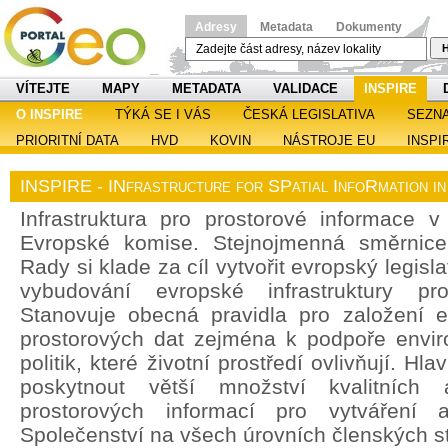
Adresy
Metadata
Dokumenty
H
VÍTEJTE
MAPY
METADATA
VALIDACE
INSPIRE
O INSPIRE
TÝKÁ SE I VÁS
ČESKÁ LEGISLATIVA
SEZN
PRIORITNÍ DATA
HVD
KOVIN
NÁSTROJE EU
INSPI
INSPIRE - INfrastructure for SPatial InfoRmation i
Infrastruktura pro prostorové informace v 
Evropské komise. Stejnojmenná směrnic
Rady si klade za cíl vytvořit evropský legisl
vybudování evropské infrastruktury pro
Stanovuje obecná pravidla pro založení ev
prostorových dat zejména k podpoře enviro
politik, které životní prostředí ovlivňují. H
poskytnout větší množství kvalitních 
prostorových informací pro vytváření a
Společenství na všech úrovních členských st