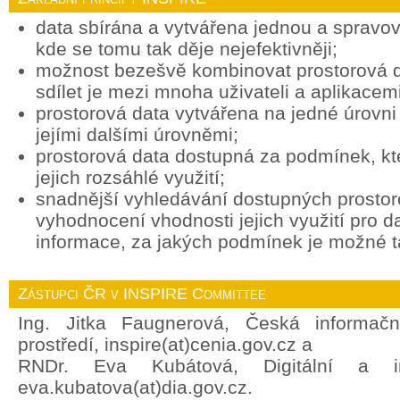
data sbírána a vytvářena jednou a spravov
kde se tomu tak děje nejefektivněji;
možnost bezešvě kombinovat prostorová d
sdílet je mezi mnoha uživateli a aplikacemi
prostorová data vytvářena na jedné úrovni 
jejími dalšími úrovněmi;
prostorová data dostupná za podmínek, k
jejich rozsáhlé využití;
snadnější vyhledávání dostupných prostor
vyhodnocení vhodnosti jejich využití pro d
informace, za jakých podmínek je možné ta
Zástupci ČR v INSPIRE Committee
Ing. Jitka Faugnerová, Česká informačn
prostředí, inspire(at)cenia.gov.cz a
RNDr. Eva Kubátová, Digitální a in
eva.kubatova(at)dia.gov.cz.