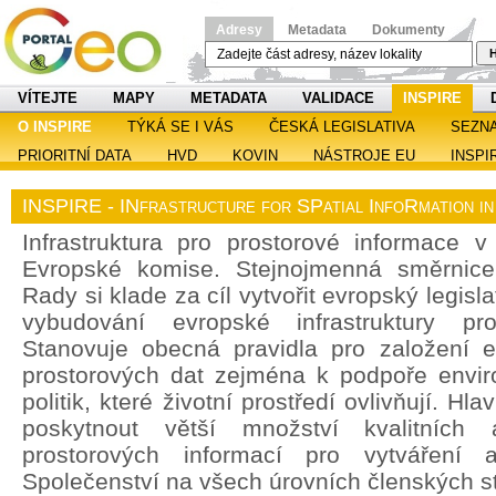
Adresy
Metadata
Dokumenty
H
VÍTEJTE
MAPY
METADATA
VALIDACE
INSPIRE
O INSPIRE
TÝKÁ SE I VÁS
ČESKÁ LEGISLATIVA
SEZN
PRIORITNÍ DATA
HVD
KOVIN
NÁSTROJE EU
INSPI
INSPIRE - INfrastructure for SPatial InfoRmation i
Infrastruktura pro prostorové informace v 
Evropské komise. Stejnojmenná směrnic
Rady si klade za cíl vytvořit evropský legisl
vybudování evropské infrastruktury pro
Stanovuje obecná pravidla pro založení ev
prostorových dat zejména k podpoře enviro
politik, které životní prostředí ovlivňují. H
poskytnout větší množství kvalitních 
prostorových informací pro vytváření a
Společenství na všech úrovních členských st