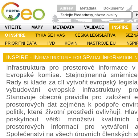
Adresy
Metadata
Dokumenty
H
VÍTEJTE
MAPY
METADATA
VALIDACE
INSPIRE
O INSPIRE
TÝKÁ SE I VÁS
ČESKÁ LEGISLATIVA
SEZN
PRIORITNÍ DATA
HVD
KOVIN
NÁSTROJE EU
INSPI
INSPIRE - INfrastructure for SPatial InfoRmation i
Infrastruktura pro prostorové informace v 
Evropské komise. Stejnojmenná směrnic
Rady si klade za cíl vytvořit evropský legisl
vybudování evropské infrastruktury pro
Stanovuje obecná pravidla pro založení ev
prostorových dat zejména k podpoře enviro
politik, které životní prostředí ovlivňují. H
poskytnout větší množství kvalitních 
prostorových informací pro vytváření a
Společenství na všech úrovních členských st