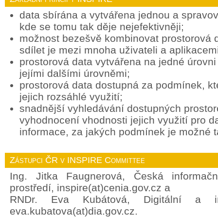
data sbírána a vytvářena jednou a spravov
kde se tomu tak děje nejefektivněji;
možnost bezešvě kombinovat prostorová d
sdílet je mezi mnoha uživateli a aplikacemi
prostorová data vytvářena na jedné úrovni 
jejími dalšími úrovněmi;
prostorová data dostupná za podmínek, k
jejich rozsáhlé využití;
snadnější vyhledávání dostupných prostor
vyhodnocení vhodnosti jejich využití pro d
informace, za jakých podmínek je možné ta
Zástupci ČR v INSPIRE Committee
Ing. Jitka Faugnerová, Česká informačn
prostředí, inspire(at)cenia.gov.cz a
RNDr. Eva Kubátová, Digitální a in
eva.kubatova(at)dia.gov.cz.