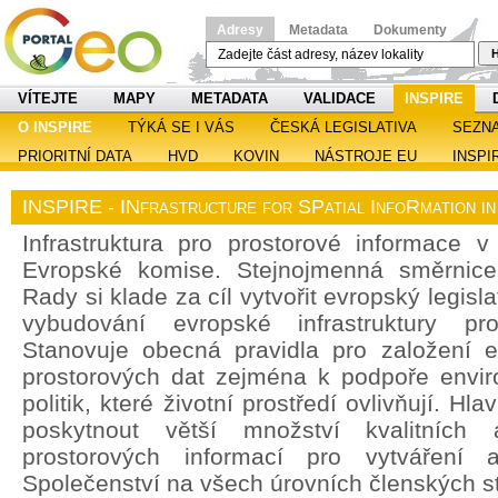
Adresy
Metadata
Dokumenty
H
VÍTEJTE
MAPY
METADATA
VALIDACE
INSPIRE
O INSPIRE
TÝKÁ SE I VÁS
ČESKÁ LEGISLATIVA
SEZN
PRIORITNÍ DATA
HVD
KOVIN
NÁSTROJE EU
INSPI
INSPIRE - INfrastructure for SPatial InfoRmation i
Infrastruktura pro prostorové informace v 
Evropské komise. Stejnojmenná směrnic
Rady si klade za cíl vytvořit evropský legisl
vybudování evropské infrastruktury pro
Stanovuje obecná pravidla pro založení ev
prostorových dat zejména k podpoře enviro
politik, které životní prostředí ovlivňují. H
poskytnout větší množství kvalitních 
prostorových informací pro vytváření a
Společenství na všech úrovních členských st