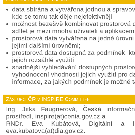
data sbírána a vytvářena jednou a spravov
kde se tomu tak děje nejefektivněji;
možnost bezešvě kombinovat prostorová d
sdílet je mezi mnoha uživateli a aplikacemi
prostorová data vytvářena na jedné úrovni 
jejími dalšími úrovněmi;
prostorová data dostupná za podmínek, k
jejich rozsáhlé využití;
snadnější vyhledávání dostupných prostor
vyhodnocení vhodnosti jejich využití pro d
informace, za jakých podmínek je možné ta
Zástupci ČR v INSPIRE Committee
Ing. Jitka Faugnerová, Česká informačn
prostředí, inspire(at)cenia.gov.cz a
RNDr. Eva Kubátová, Digitální a in
eva.kubatova(at)dia.gov.cz.