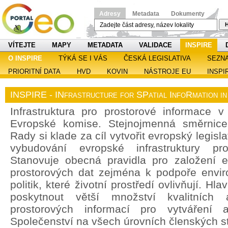
Adresy
Metadata
Dokumenty
H
VÍTEJTE
MAPY
METADATA
VALIDACE
INSPIRE
O INSPIRE
TÝKÁ SE I VÁS
ČESKÁ LEGISLATIVA
SEZN
PRIORITNÍ DATA
HVD
KOVIN
NÁSTROJE EU
INSPI
INSPIRE - INfrastructure for SPatial InfoRmation i
Infrastruktura pro prostorové informace v 
Evropské komise. Stejnojmenná směrnic
Rady si klade za cíl vytvořit evropský legisl
vybudování evropské infrastruktury pro
Stanovuje obecná pravidla pro založení ev
prostorových dat zejména k podpoře enviro
politik, které životní prostředí ovlivňují. H
poskytnout větší množství kvalitních 
prostorových informací pro vytváření a
Společenství na všech úrovních členských st