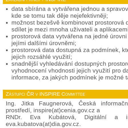
data sbírána a vytvářena jednou a spravov
kde se tomu tak děje nejefektivněji;
možnost bezešvě kombinovat prostorová d
sdílet je mezi mnoha uživateli a aplikacemi
prostorová data vytvářena na jedné úrovni 
jejími dalšími úrovněmi;
prostorová data dostupná za podmínek, k
jejich rozsáhlé využití;
snadnější vyhledávání dostupných prostor
vyhodnocení vhodnosti jejich využití pro d
informace, za jakých podmínek je možné ta
Zástupci ČR v INSPIRE Committee
Ing. Jitka Faugnerová, Česká informačn
prostředí, inspire(at)cenia.gov.cz a
RNDr. Eva Kubátová, Digitální a in
eva.kubatova(at)dia.gov.cz.