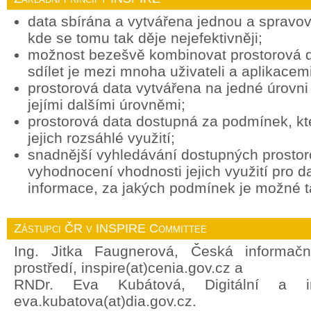
data sbírána a vytvářena jednou a spravov
kde se tomu tak děje nejefektivněji;
možnost bezešvě kombinovat prostorová d
sdílet je mezi mnoha uživateli a aplikacemi
prostorová data vytvářena na jedné úrovni 
jejími dalšími úrovněmi;
prostorová data dostupná za podmínek, k
jejich rozsáhlé využití;
snadnější vyhledávání dostupných prostor
vyhodnocení vhodnosti jejich využití pro d
informace, za jakých podmínek je možné ta
Zástupci ČR v INSPIRE Committee
Ing. Jitka Faugnerová, Česká informačn
prostředí, inspire(at)cenia.gov.cz a
RNDr. Eva Kubátová, Digitální a in
eva.kubatova(at)dia.gov.cz.