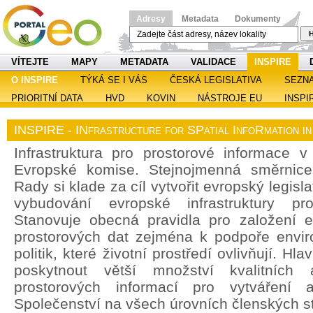
Adresy
Metadata
Dokumenty
H
VÍTEJTE
MAPY
METADATA
VALIDACE
INSPIRE
O INSPIRE
TÝKÁ SE I VÁS
ČESKÁ LEGISLATIVA
SEZN
PRIORITNÍ DATA
HVD
KOVIN
NÁSTROJE EU
INSPI
INSPIRE - INfrastructure for SPatial InfoRmation i
Infrastruktura pro prostorové informace v 
Evropské komise. Stejnojmenná směrnic
Rady si klade za cíl vytvořit evropský legisl
vybudování evropské infrastruktury pro
Stanovuje obecná pravidla pro založení ev
prostorových dat zejména k podpoře enviro
politik, které životní prostředí ovlivňují. H
poskytnout větší množství kvalitních 
prostorových informací pro vytváření a
Společenství na všech úrovních členských st