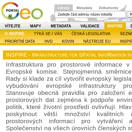
Adresy
Metadata
Dokumenty
H
VÍTEJTE
MAPY
METADATA
VALIDACE
INSPIRE
O INSPIRE
TÝKÁ SE I VÁS
ČESKÁ LEGISLATIVA
SEZN
PRIORITNÍ DATA
HVD
KOVIN
NÁSTROJE EU
INSPI
INSPIRE - INfrastructure for SPatial InfoRmation i
Infrastruktura pro prostorové informace v 
Evropské komise. Stejnojmenná směrnic
Rady si klade za cíl vytvořit evropský legisl
vybudování evropské infrastruktury pro
Stanovuje obecná pravidla pro založení ev
prostorových dat zejména k podpoře enviro
politik, které životní prostředí ovlivňují. H
poskytnout větší množství kvalitních 
prostorových informací pro vytváření a
Společenství na všech úrovních členských st