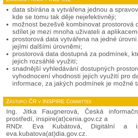
data sbírána a vytvářena jednou a spravov
kde se tomu tak děje nejefektivněji;
možnost bezešvě kombinovat prostorová d
sdílet je mezi mnoha uživateli a aplikacemi
prostorová data vytvářena na jedné úrovni 
jejími dalšími úrovněmi;
prostorová data dostupná za podmínek, k
jejich rozsáhlé využití;
snadnější vyhledávání dostupných prostor
vyhodnocení vhodnosti jejich využití pro d
informace, za jakých podmínek je možné ta
Zástupci ČR v INSPIRE Committee
Ing. Jitka Faugnerová, Česká informačn
prostředí, inspire(at)cenia.gov.cz a
RNDr. Eva Kubátová, Digitální a in
eva.kubatova(at)dia.gov.cz.