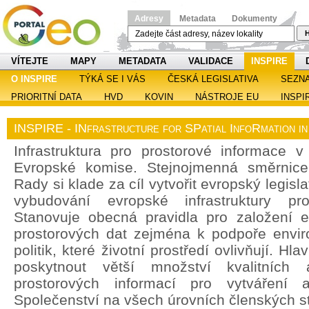
Adresy
Metadata
Dokumenty
H
VÍTEJTE
MAPY
METADATA
VALIDACE
INSPIRE
O INSPIRE
TÝKÁ SE I VÁS
ČESKÁ LEGISLATIVA
SEZN
PRIORITNÍ DATA
HVD
KOVIN
NÁSTROJE EU
INSPI
INSPIRE - INfrastructure for SPatial InfoRmation i
Infrastruktura pro prostorové informace v 
Evropské komise. Stejnojmenná směrnic
Rady si klade za cíl vytvořit evropský legisl
vybudování evropské infrastruktury pro
Stanovuje obecná pravidla pro založení ev
prostorových dat zejména k podpoře enviro
politik, které životní prostředí ovlivňují. H
poskytnout větší množství kvalitních 
prostorových informací pro vytváření a
Společenství na všech úrovních členských st