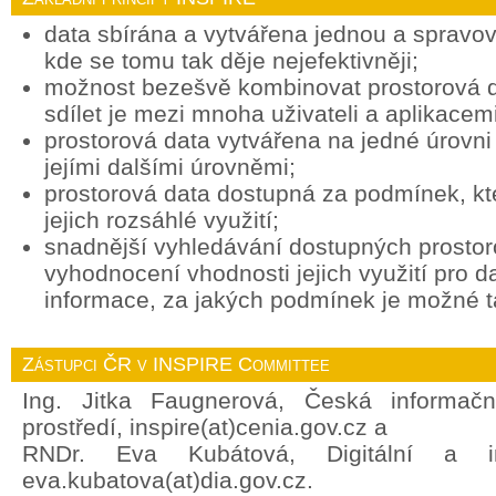
data sbírána a vytvářena jednou a spravov
kde se tomu tak děje nejefektivněji;
možnost bezešvě kombinovat prostorová d
sdílet je mezi mnoha uživateli a aplikacemi
prostorová data vytvářena na jedné úrovni 
jejími dalšími úrovněmi;
prostorová data dostupná za podmínek, k
jejich rozsáhlé využití;
snadnější vyhledávání dostupných prostor
vyhodnocení vhodnosti jejich využití pro d
informace, za jakých podmínek je možné ta
Zástupci ČR v INSPIRE Committee
Ing. Jitka Faugnerová, Česká informačn
prostředí, inspire(at)cenia.gov.cz a
RNDr. Eva Kubátová, Digitální a in
eva.kubatova(at)dia.gov.cz.