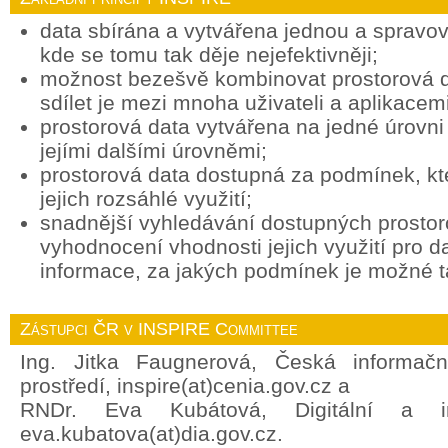
data sbírána a vytvářena jednou a spravov
kde se tomu tak děje nejefektivněji;
možnost bezešvě kombinovat prostorová d
sdílet je mezi mnoha uživateli a aplikacemi
prostorová data vytvářena na jedné úrovni 
jejími dalšími úrovněmi;
prostorová data dostupná za podmínek, k
jejich rozsáhlé využití;
snadnější vyhledávání dostupných prostor
vyhodnocení vhodnosti jejich využití pro d
informace, za jakých podmínek je možné ta
Zástupci ČR v INSPIRE Committee
Ing. Jitka Faugnerová, Česká informačn
prostředí, inspire(at)cenia.gov.cz a
RNDr. Eva Kubátová, Digitální a in
eva.kubatova(at)dia.gov.cz.