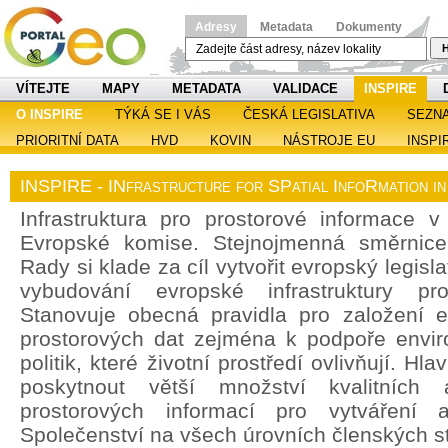
Adresy
Metadata
Dokumenty
H
VÍTEJTE
MAPY
METADATA
VALIDACE
INSPIRE
O INSPIRE
TÝKÁ SE I VÁS
ČESKÁ LEGISLATIVA
SEZN
PRIORITNÍ DATA
HVD
KOVIN
NÁSTROJE EU
INSPI
INSPIRE - INfrastructure for SPatial InfoRmation i
Infrastruktura pro prostorové informace v 
Evropské komise. Stejnojmenná směrnic
Rady si klade za cíl vytvořit evropský legisl
vybudování evropské infrastruktury pro
Stanovuje obecná pravidla pro založení ev
prostorových dat zejména k podpoře enviro
politik, které životní prostředí ovlivňují. H
poskytnout větší množství kvalitních 
prostorových informací pro vytváření a
Společenství na všech úrovních členských st