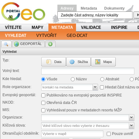
Adresy
Metadata
Dokumenty
H
VÍTEJTE
MAPY
METADATA
VALIDACE
INSPIRE
VYHLEDAT
VYTVOŘIT
GEO-DCAT
.
GEOPORTÁL
.
Vyhledat
Typ:
Data
Služba
Mapa
Volný text:
Kde hledat:
Všude
Název
Abstrakt
P
Role organizace:
Hledat část názvu o
Evropský geoportál:
Publikováno na evropský geoportál INSPIRE
NKOD:
Otevřená data ČR
MIS:
Vyhledávat pouze v metadatech resortu MŽP
Organizace:
Klíčová slova:
Ohraničující obdélník:
Pouze uvnitř