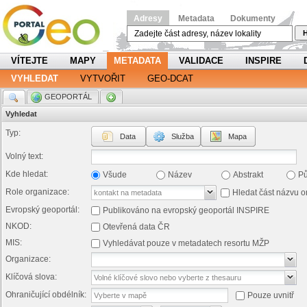
Adresy
Metadata
Dokumenty
H
VÍTEJTE
MAPY
METADATA
VALIDACE
INSPIRE
VYHLEDAT
VYTVOŘIT
GEO-DCAT
.
GEOPORTÁL
.
Vyhledat
Typ:
Data
Služba
Mapa
Volný text:
Kde hledat:
Všude
Název
Abstrakt
P
Role organizace:
Hledat část názvu o
Evropský geoportál:
Publikováno na evropský geoportál INSPIRE
NKOD:
Otevřená data ČR
MIS:
Vyhledávat pouze v metadatech resortu MŽP
Organizace:
Klíčová slova:
Ohraničující obdélník:
Pouze uvnitř