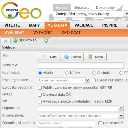
Adresy
Metadata
Dokumenty
H
VÍTEJTE
MAPY
METADATA
VALIDACE
INSPIRE
VYHLEDAT
VYTVOŘIT
GEO-DCAT
.
GEOPORTÁL
.
Vyhledat
Typ:
Data
Služba
Mapa
Volný text:
Kde hledat:
Všude
Název
Abstrakt
P
Role organizace:
Hledat část názvu o
Evropský geoportál:
Publikováno na evropský geoportál INSPIRE
NKOD:
Otevřená data ČR
MIS:
Vyhledávat pouze v metadatech resortu MŽP
Organizace:
Klíčová slova:
Ohraničující obdélník:
Pouze uvnitř