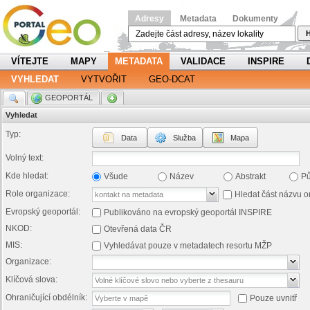
Adresy
Metadata
Dokumenty
H
VÍTEJTE
MAPY
METADATA
VALIDACE
INSPIRE
VYHLEDAT
VYTVOŘIT
GEO-DCAT
.
GEOPORTÁL
.
Vyhledat
Typ:
Data
Služba
Mapa
Volný text:
Kde hledat:
Všude
Název
Abstrakt
P
Role organizace:
Hledat část názvu o
Evropský geoportál:
Publikováno na evropský geoportál INSPIRE
NKOD:
Otevřená data ČR
MIS:
Vyhledávat pouze v metadatech resortu MŽP
Organizace:
Klíčová slova:
Ohraničující obdélník:
Pouze uvnitř