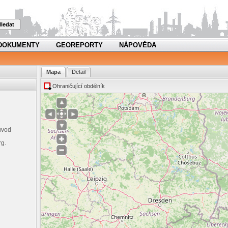
ledat
DOKUMENTY
GEOREPORTY
NÁPOVĚDA
Mapa
Detail
Ohraničující obdélník
ůvod
rg.