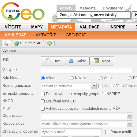
Adresy
Metadata
Dokumenty
H
VÍTEJTE
MAPY
METADATA
VALIDACE
INSPIRE
VYHLEDAT
VYTVOŘIT
GEO-DCAT
.
GEOPORTÁL
.
Vyhledat
Typ:
Data
Služba
Mapa
Volný text:
Kde hledat:
Všude
Název
Abstrakt
P
Role organizace:
Hledat část názvu o
Evropský geoportál:
Publikováno na evropský geoportál INSPIRE
NKOD:
Otevřená data ČR
MIS:
Vyhledávat pouze v metadatech resortu MŽP
Organizace:
Klíčová slova:
Ohraničující obdélník:
Pouze uvnitř