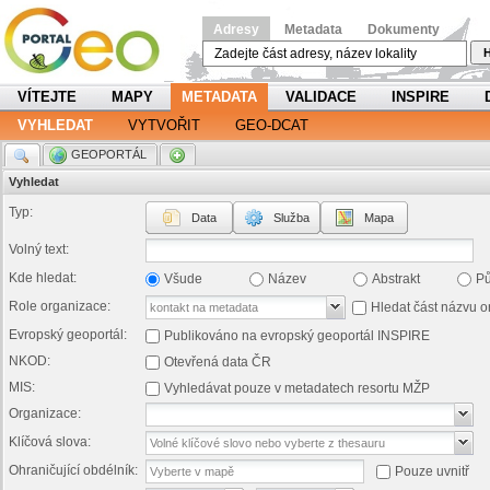
Adresy
Metadata
Dokumenty
H
VÍTEJTE
MAPY
METADATA
VALIDACE
INSPIRE
VYHLEDAT
VYTVOŘIT
GEO-DCAT
.
GEOPORTÁL
.
Vyhledat
Typ:
Data
Služba
Mapa
Volný text:
Kde hledat:
Všude
Název
Abstrakt
P
Role organizace:
Hledat část názvu o
Evropský geoportál:
Publikováno na evropský geoportál INSPIRE
NKOD:
Otevřená data ČR
MIS:
Vyhledávat pouze v metadatech resortu MŽP
Organizace:
Klíčová slova:
Ohraničující obdélník:
Pouze uvnitř