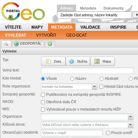
Adresy
Metadata
Dokumenty
H
VÍTEJTE
MAPY
METADATA
VALIDACE
INSPIRE
VYHLEDAT
VYTVOŘIT
GEO-DCAT
.
GEOPORTÁL
.
Vyhledat
Typ:
Data
Služba
Mapa
Volný text:
Kde hledat:
Všude
Název
Abstrakt
P
Role organizace:
Hledat část názvu o
Evropský geoportál:
Publikováno na evropský geoportál INSPIRE
NKOD:
Otevřená data ČR
MIS:
Vyhledávat pouze v metadatech resortu MŽP
Organizace:
Klíčová slova:
Ohraničující obdélník:
Pouze uvnitř