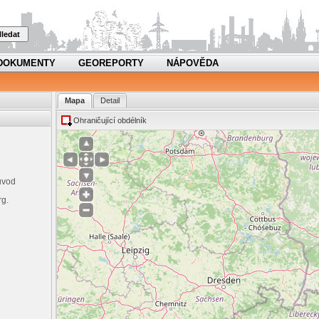
ledat
DOKUMENTY
GEOREPORTY
NÁPOVĚDA
Mapa
Detail
Ohraničující obdélník
ůvod
rg.