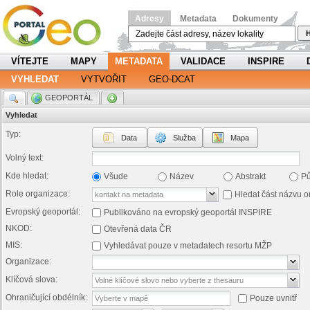
Adresy
Metadata
Dokumenty
H
VÍTEJTE
MAPY
METADATA
VALIDACE
INSPIRE
VYHLEDAT
VYTVOŘIT
GEO-DCAT
.
GEOPORTÁL
.
Vyhledat
Typ:
Data
Služba
Mapa
Volný text:
Kde hledat:
Všude
Název
Abstrakt
P
Role organizace:
Hledat část názvu o
Evropský geoportál:
Publikováno na evropský geoportál INSPIRE
NKOD:
Otevřená data ČR
MIS:
Vyhledávat pouze v metadatech resortu MŽP
Organizace:
Klíčová slova:
Ohraničující obdélník:
Pouze uvnitř