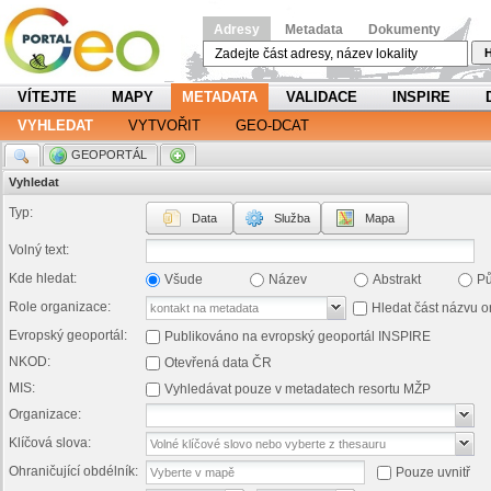
Adresy
Metadata
Dokumenty
H
VÍTEJTE
MAPY
METADATA
VALIDACE
INSPIRE
VYHLEDAT
VYTVOŘIT
GEO-DCAT
.
GEOPORTÁL
.
Vyhledat
Typ:
Data
Služba
Mapa
Volný text:
Kde hledat:
Všude
Název
Abstrakt
P
Role organizace:
Hledat část názvu o
Evropský geoportál:
Publikováno na evropský geoportál INSPIRE
NKOD:
Otevřená data ČR
MIS:
Vyhledávat pouze v metadatech resortu MŽP
Organizace:
Klíčová slova:
Ohraničující obdélník:
Pouze uvnitř