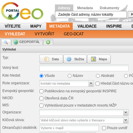
Adresy
Metadata
Dokumenty
H
VÍTEJTE
MAPY
METADATA
VALIDACE
INSPIRE
VYHLEDAT
VYTVOŘIT
GEO-DCAT
.
GEOPORTÁL
.
Vyhledat
Typ:
Data
Služba
Mapa
Volný text:
Kde hledat:
Všude
Název
Abstrakt
P
Role organizace:
Hledat část názvu o
Evropský geoportál:
Publikováno na evropský geoportál INSPIRE
NKOD:
Otevřená data ČR
MIS:
Vyhledávat pouze v metadatech resortu MŽP
Organizace:
Klíčová slova:
Ohraničující obdélník:
Pouze uvnitř