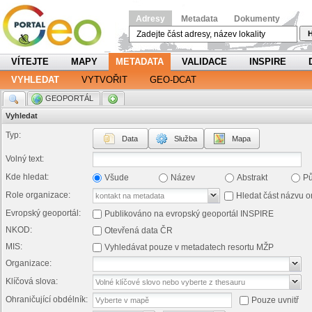
Adresy
Metadata
Dokumenty
H
VÍTEJTE
MAPY
METADATA
VALIDACE
INSPIRE
VYHLEDAT
VYTVOŘIT
GEO-DCAT
.
GEOPORTÁL
.
Vyhledat
Typ:
Data
Služba
Mapa
Volný text:
Kde hledat:
Všude
Název
Abstrakt
P
Role organizace:
Hledat část názvu o
Evropský geoportál:
Publikováno na evropský geoportál INSPIRE
NKOD:
Otevřená data ČR
MIS:
Vyhledávat pouze v metadatech resortu MŽP
Organizace:
Klíčová slova:
Ohraničující obdélník:
Pouze uvnitř