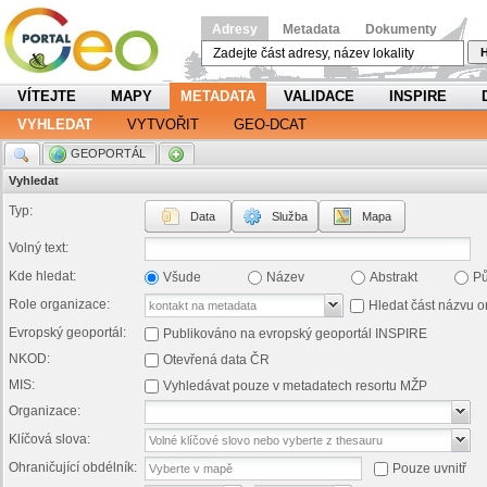
Adresy
Metadata
Dokumenty
H
VÍTEJTE
MAPY
METADATA
VALIDACE
INSPIRE
VYHLEDAT
VYTVOŘIT
GEO-DCAT
.
GEOPORTÁL
.
Vyhledat
Typ:
Data
Služba
Mapa
Volný text:
Kde hledat:
Všude
Název
Abstrakt
P
Role organizace:
Hledat část názvu o
Evropský geoportál:
Publikováno na evropský geoportál INSPIRE
NKOD:
Otevřená data ČR
MIS:
Vyhledávat pouze v metadatech resortu MŽP
Organizace:
Klíčová slova:
Ohraničující obdélník:
Pouze uvnitř