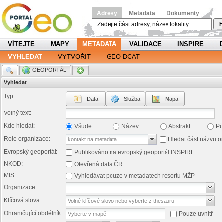
Adresy
Metadata
Dokumenty
H
VÍTEJTE
MAPY
METADATA
VALIDACE
INSPIRE
VYHLEDAT
VYTVOŘIT
GEO-DCAT
.
GEOPORTÁL
.
Vyhledat
Typ:
Data
Služba
Mapa
Volný text:
Kde hledat:
Všude
Název
Abstrakt
P
Role organizace:
Hledat část názvu o
Evropský geoportál:
Publikováno na evropský geoportál INSPIRE
NKOD:
Otevřená data ČR
MIS:
Vyhledávat pouze v metadatech resortu MŽP
Organizace:
Klíčová slova:
Ohraničující obdélník:
Pouze uvnitř