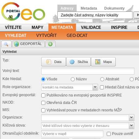
Adresy
Metadata
Dokumenty
H
VÍTEJTE
MAPY
METADATA
VALIDACE
INSPIRE
VYHLEDAT
VYTVOŘIT
GEO-DCAT
.
GEOPORTÁL
.
Vyhledat
Typ:
Data
Služba
Mapa
Volný text:
Kde hledat:
Všude
Název
Abstrakt
P
Role organizace:
Hledat část názvu o
Evropský geoportál:
Publikováno na evropský geoportál INSPIRE
NKOD:
Otevřená data ČR
MIS:
Vyhledávat pouze v metadatech resortu MŽP
Organizace:
Klíčová slova:
Ohraničující obdélník:
Pouze uvnitř