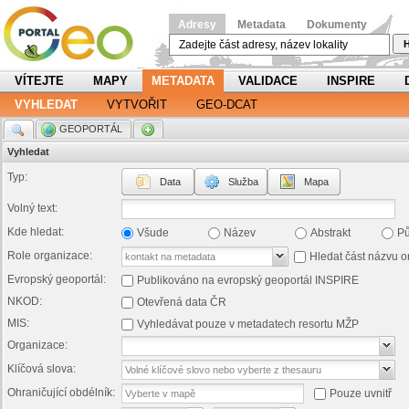
Adresy
Metadata
Dokumenty
H
VÍTEJTE
MAPY
METADATA
VALIDACE
INSPIRE
VYHLEDAT
VYTVOŘIT
GEO-DCAT
.
GEOPORTÁL
.
Vyhledat
Typ:
Data
Služba
Mapa
Volný text:
Kde hledat:
Všude
Název
Abstrakt
P
Role organizace:
Hledat část názvu o
Evropský geoportál:
Publikováno na evropský geoportál INSPIRE
NKOD:
Otevřená data ČR
MIS:
Vyhledávat pouze v metadatech resortu MŽP
Organizace:
Klíčová slova:
Ohraničující obdélník:
Pouze uvnitř