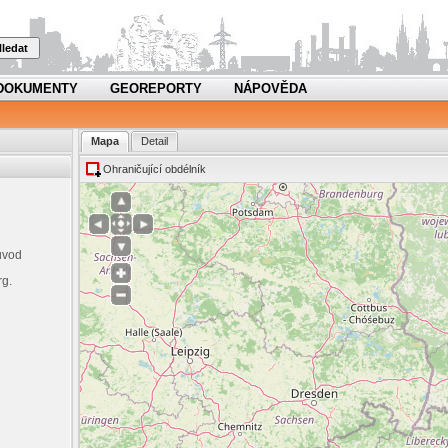
ledat
DOKUMENTY
GEOREPORTY
NÁPOVĚDA
Mapa
Detail
Ohraničující obdélník
ůvod
rg.