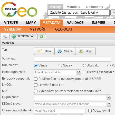
Adresy
Metadata
Dokumenty
H
VÍTEJTE
MAPY
METADATA
VALIDACE
INSPIRE
VYHLEDAT
VYTVOŘIT
GEO-DCAT
.
GEOPORTÁL
.
Vyhledat
Typ:
Data
Služba
Mapa
Volný text:
Kde hledat:
Všude
Název
Abstrakt
P
Role organizace:
Hledat část názvu o
Evropský geoportál:
Publikováno na evropský geoportál INSPIRE
NKOD:
Otevřená data ČR
MIS:
Vyhledávat pouze v metadatech resortu MŽP
Organizace:
Klíčová slova:
Ohraničující obdélník:
Pouze uvnitř