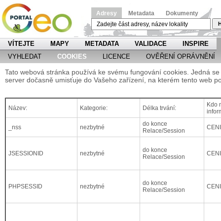
Adresy
Metadata
Dokumenty
H
VÍTEJTE
MAPY
METADATA
VALIDACE
INSPIRE
VYHLEDAT
COOKIES
LICENCE
OVĚŘENÍ OPRÁVNĚNÍ
Tato webová stránka používá ke svému fungování cookies. Jedná se o
server dočasně umisťuje do Vašeho zařízení, na kterém tento web po
Kdo m
Název:
Kategorie:
Délka trvání:
infor
do konce
_nss
nezbytné
CEN
Relace/Session
do konce
JSESSIONID
nezbytné
CEN
Relace/Session
do konce
PHPSESSID
nezbytné
CEN
Relace/Session