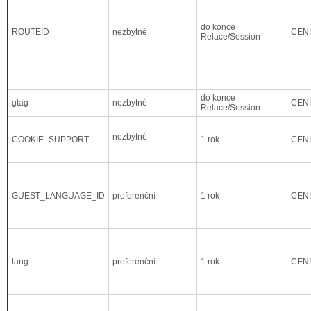
do konce
ROUTEID
nezbytné
CEN
Relace/Session
do konce
gtag
nezbytné
CEN
Relace/Session
nezbytné
COOKIE_SUPPORT
1 rok
CEN
GUEST_LANGUAGE_ID
preferenční
1 rok
CEN
lang
preferenční
1 rok
CEN