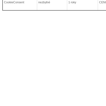
CookieConsent
nezbytné
1 roky
CEN