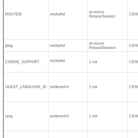
do konce
ROUTEID
nezbytné
CEN
Relace/Session
do konce
gtag
nezbytné
CEN
Relace/Session
nezbytné
COOKIE_SUPPORT
1 rok
CEN
GUEST_LANGUAGE_ID
preferenční
1 rok
CEN
lang
preferenční
1 rok
CEN