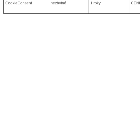
CookieConsent
nezbytné
1 roky
CEN