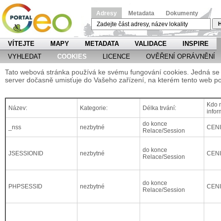
Adresy
Metadata
Dokumenty
H
VÍTEJTE
MAPY
METADATA
VALIDACE
INSPIRE
VYHLEDAT
COOKIES
LICENCE
OVĚŘENÍ OPRÁVNĚNÍ
Tato webová stránka používá ke svému fungování cookies. Jedná se o
server dočasně umisťuje do Vašeho zařízení, na kterém tento web po
Kdo m
Název:
Kategorie:
Délka trvání:
infor
do konce
_nss
nezbytné
CEN
Relace/Session
do konce
JSESSIONID
nezbytné
CEN
Relace/Session
do konce
PHPSESSID
nezbytné
CEN
Relace/Session