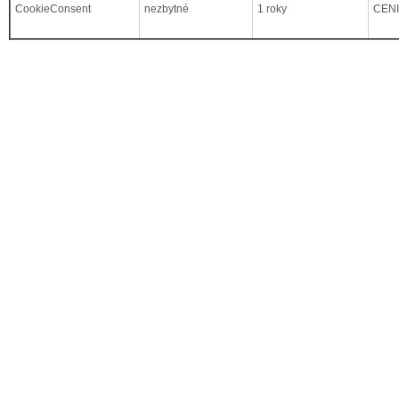
CookieConsent
nezbytné
1 roky
CEN