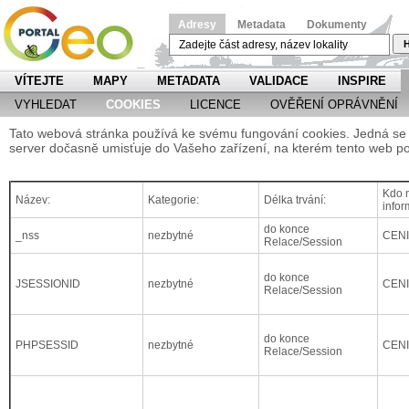
Adresy
Metadata
Dokumenty
H
VÍTEJTE
MAPY
METADATA
VALIDACE
INSPIRE
VYHLEDAT
COOKIES
LICENCE
OVĚŘENÍ OPRÁVNĚNÍ
Tato webová stránka používá ke svému fungování cookies. Jedná se o
server dočasně umisťuje do Vašeho zařízení, na kterém tento web po
Kdo m
Název:
Kategorie:
Délka trvání:
infor
do konce
_nss
nezbytné
CEN
Relace/Session
do konce
JSESSIONID
nezbytné
CEN
Relace/Session
do konce
PHPSESSID
nezbytné
CEN
Relace/Session