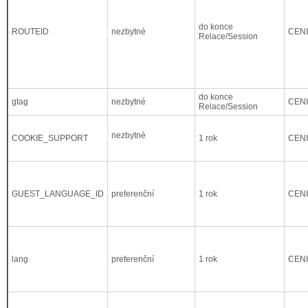
do konce
ROUTEID
nezbytné
CEN
Relace/Session
do konce
gtag
nezbytné
CEN
Relace/Session
nezbytné
COOKIE_SUPPORT
1 rok
CEN
GUEST_LANGUAGE_ID
preferenční
1 rok
CEN
lang
preferenční
1 rok
CEN