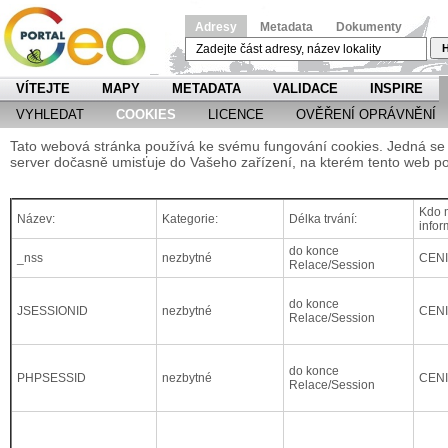
Adresy
Metadata
Dokumenty
H
VÍTEJTE
MAPY
METADATA
VALIDACE
INSPIRE
VYHLEDAT
COOKIES
LICENCE
OVĚŘENÍ OPRÁVNĚNÍ
Tato webová stránka používá ke svému fungování cookies. Jedná se o
server dočasně umisťuje do Vašeho zařízení, na kterém tento web po
Kdo m
Název:
Kategorie:
Délka trvání:
infor
do konce
_nss
nezbytné
CEN
Relace/Session
do konce
JSESSIONID
nezbytné
CEN
Relace/Session
do konce
PHPSESSID
nezbytné
CEN
Relace/Session