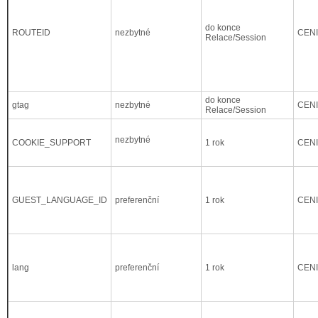
do konce
ROUTEID
nezbytné
CEN
Relace/Session
do konce
gtag
nezbytné
CEN
Relace/Session
nezbytné
COOKIE_SUPPORT
1 rok
CEN
GUEST_LANGUAGE_ID
preferenční
1 rok
CEN
lang
preferenční
1 rok
CEN