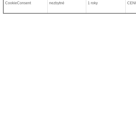
CookieConsent
nezbytné
1 roky
CEN