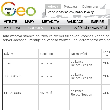
Adresy
Metadata
Dokumenty
H
VÍTEJTE
MAPY
METADATA
VALIDACE
INSPIRE
VYHLEDAT
COOKIES
LICENCE
OVĚŘENÍ OPRÁVNĚNÍ
Tato webová stránka používá ke svému fungování cookies. Jedná se o
server dočasně umisťuje do Vašeho zařízení, na kterém tento web po
Kdo m
Název:
Kategorie:
Délka trvání:
infor
do konce
_nss
nezbytné
CEN
Relace/Session
do konce
JSESSIONID
nezbytné
CEN
Relace/Session
do konce
PHPSESSID
nezbytné
CEN
Relace/Session