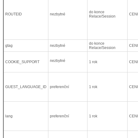
do konce
ROUTEID
nezbytné
CEN
Relace/Session
do konce
gtag
nezbytné
CEN
Relace/Session
nezbytné
COOKIE_SUPPORT
1 rok
CEN
GUEST_LANGUAGE_ID
preferenční
1 rok
CEN
lang
preferenční
1 rok
CEN