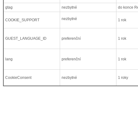
gtag
nezbytné
do konce R
nezbytné
COOKIE_SUPPORT
1 rok
GUEST_LANGUAGE_ID
preferenční
1 rok
lang
preferenční
1 rok
CookieConsent
nezbytné
1 roky