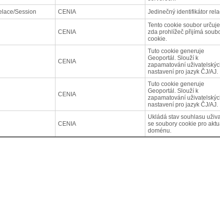
elace/Session
CENIA
Jedinečný identifikátor rela
Tento cookie soubor určuje
CENIA
zda prohlížeč přijímá soub
cookie.
Tuto cookie generuje
Geoportál. Slouží k
CENIA
zapamatování uživatelský
nastavení pro jazyk ČJ/AJ.
Tuto cookie generuje
Geoportál. Slouží k
CENIA
zapamatování uživatelský
nastavení pro jazyk ČJ/AJ.
Ukládá stav souhlasu uživa
CENIA
se soubory cookie pro aktu
doménu.