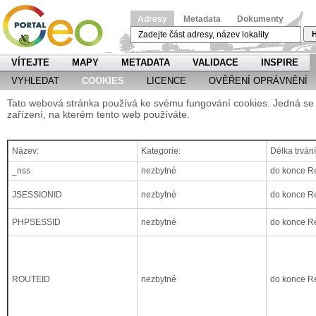
Adresy
Metadata
Dokumenty
H
VÍTEJTE
MAPY
METADATA
VALIDACE
INSPIRE
VYHLEDAT
COOKIES
LICENCE
OVĚŘENÍ OPRÁVNĚNÍ
Tato webová stránka používá ke svému fungování cookies. Jedná se 
zařízení, na kterém tento web používáte.
Název:
Kategorie:
Délka trvání
_nss
nezbytné
do konce R
JSESSIONID
nezbytné
do konce R
PHPSESSID
nezbytné
do konce R
ROUTEID
nezbytné
do konce R