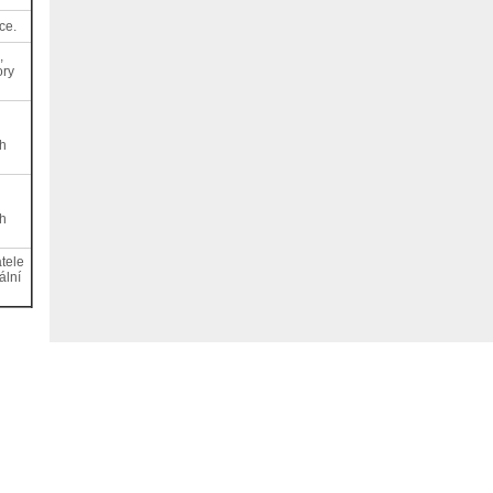
ce.
,
ory
ch
ch
tele
ální