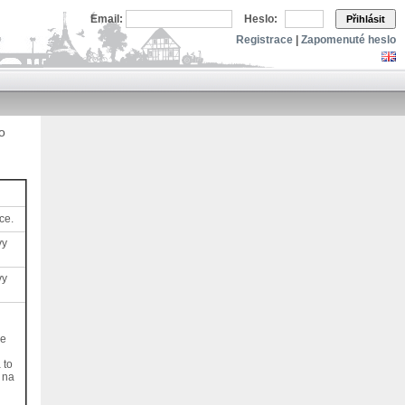
Email:
Heslo:
Přihlásit
Registrace
|
Zapomenuté heslo
o
ce.
vy
vy
je
 to
 na