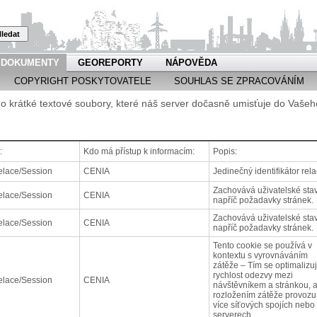
ledat
DOKUMENTY
GEOREPORTY
NÁPOVĚDA
COPYRIGHT POSKYTOVATELE
SOUHLAS SE ZPRACOVÁNÍM
o krátké textové soubory, které náš server dočasně umisťuje do Vašeh
:
Kdo má přístup k informacím:
Popis:
elace/Session
CENIA
Jedinečný identifikátor rela
Zachovává uživatelské sta
elace/Session
CENIA
napříč požadavky stránek.
Zachovává uživatelské sta
elace/Session
CENIA
napříč požadavky stránek.
Tento cookie se používá v
kontextu s vyrovnáváním
zátěže – Tím se optimalizu
rychlost odezvy mezi
elace/Session
CENIA
návštěvníkem a stránkou, a
rozložením zátěže provozu
více síťových spojích nebo
serverech.