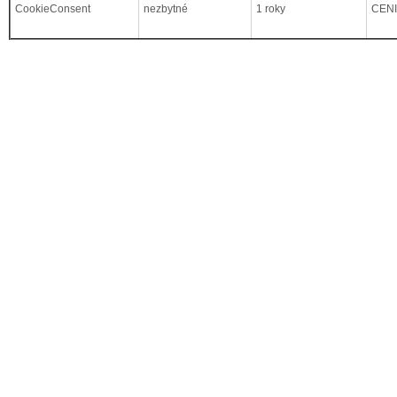
CookieConsent
nezbytné
1 roky
CEN