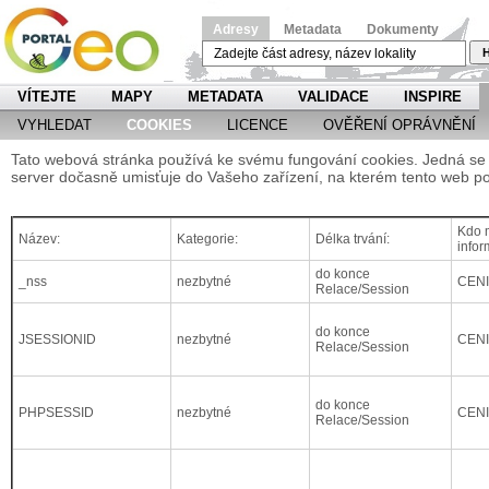
Adresy
Metadata
Dokumenty
H
VÍTEJTE
MAPY
METADATA
VALIDACE
INSPIRE
VYHLEDAT
COOKIES
LICENCE
OVĚŘENÍ OPRÁVNĚNÍ
Tato webová stránka používá ke svému fungování cookies. Jedná se o
server dočasně umisťuje do Vašeho zařízení, na kterém tento web po
Kdo m
Název:
Kategorie:
Délka trvání:
infor
do konce
_nss
nezbytné
CEN
Relace/Session
do konce
JSESSIONID
nezbytné
CEN
Relace/Session
do konce
PHPSESSID
nezbytné
CEN
Relace/Session