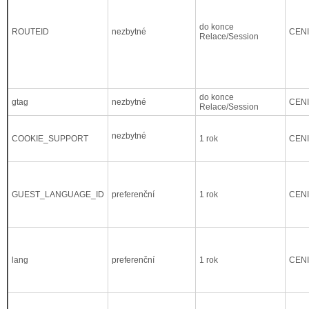
do konce
ROUTEID
nezbytné
CEN
Relace/Session
do konce
gtag
nezbytné
CEN
Relace/Session
nezbytné
COOKIE_SUPPORT
1 rok
CEN
GUEST_LANGUAGE_ID
preferenční
1 rok
CEN
lang
preferenční
1 rok
CEN