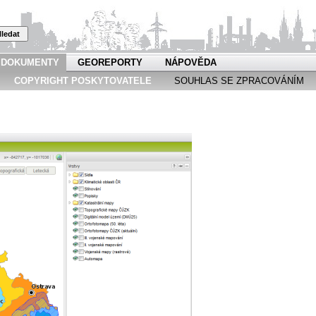
ledat
DOKUMENTY
GEOREPORTY
NÁPOVĚDA
COPYRIGHT POSKYTOVATELE
SOUHLAS SE ZPRACOVÁNÍM