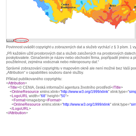
Povinnost uvádět copyright u zobrazených dat a služeb vychází z § 3 písm. 1 v
„Při každém užití prostorových dat a služeb založených na prostorových datec
poskytovatele. Označením je název nebo obchodní firma, popřípadě jméno a příjm
použitelnost, zejména vodoznak nebo mikroposuny dat.“
Správné zobrazování copyrightu v mapovém okně ale není možné bez Vaší pomo
„Attribution“ v capabilities souboru dané služby.
Příklad publikovaného copyrightu:
<
Attribution
>
<
Title
>© CENIA, česká informační agentura životního prostředí<
/Title
>
<
OnlineResource
xmlns:xlink="
http://www.w3.org/1999/xlink
" xlink:type="
sim
<
LogoURL
width="
68
" height="
50
">
<
Format
>image/png<
/Format
>
<
OnlineResource
xmlns:xlink="
http://www.w3.org/1999/xlink
" xlink:type="
si
<
/LogoURL
>
<
/Attribution
>