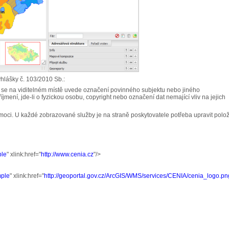
yhlášky č. 103/2010 Sb.:
h se na viditelném místě uvede označení povinného subjektu nebo jiného
ení, jde-li o fyzickou osobu, copyright nebo označení dat nemající vliv na jejich
ci. U každé zobrazované služby je na straně poskytovatele potřeba upravit polo
ple
" xlink:href="
http://www.cenia.cz
"/>
mple
" xlink:href="
http://geoportal.gov.cz/ArcGIS/WMS/services/CENIA/cenia_logo.pn