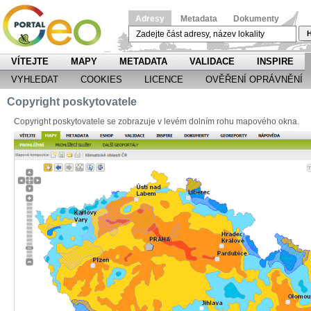
Adresy
Metadata
Dokumenty
H
VÍTEJTE
MAPY
METADATA
VALIDACE
INSPIRE
VYHLEDAT
COOKIES
LICENCE
OVĚŘENÍ OPRÁVNĚNÍ
Copyright poskytovatele
Copyright poskytovatele se zobrazuje v levém dolním rohu mapového okna.