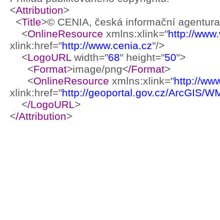
<
Attribution
>
<
Title
>© CENIA, česká informační agentura 
<
OnlineResource
xmlns:xlink="
http://www
xlink:href="
http://www.cenia.cz
"/>
<
LogoURL
width="
68
" height="
50
">
<
Format
>image/png<
/Format
>
<
OnlineResource
xmlns:xlink="
http://ww
xlink:href="
http://geoportal.gov.cz/ArcGIS/
<
/LogoURL
>
<
/Attribution
>