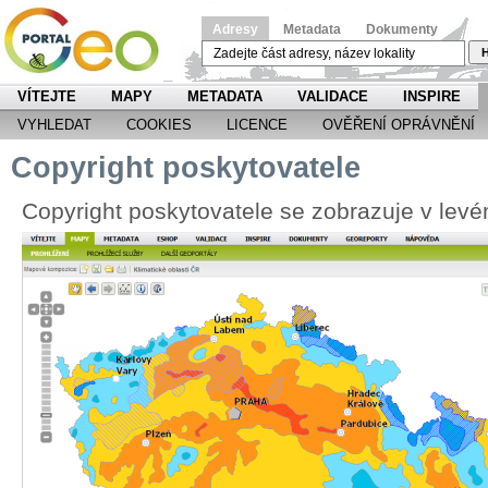
Adresy
Metadata
Dokumenty
H
VÍTEJTE
MAPY
METADATA
VALIDACE
INSPIRE
VYHLEDAT
COOKIES
LICENCE
OVĚŘENÍ OPRÁVNĚNÍ
Copyright poskytovatele
Copyright poskytovatele se zobrazuje v le