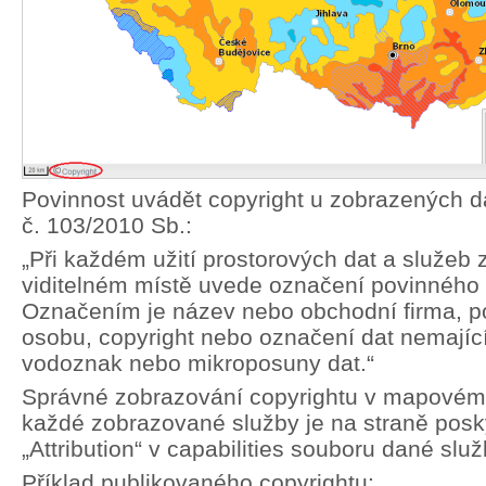
Povinnost uvádět copyright u zobrazených da
č. 103/2010 Sb.:
„Při každém užití prostorových dat a služeb
viditelném místě uvede označení povinného 
Označením je název nebo obchodní firma, pop
osobu, copyright nebo označení dat nemající 
vodoznak nebo mikroposuny dat.“
Správné zobrazování copyrightu v mapovém
každé zobrazované služby je na straně posky
„Attribution“ v capabilities souboru dané služ
Příklad publikovaného copyrightu: