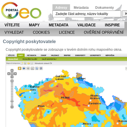
Adresy
Metadata
Dokumenty
H
VÍTEJTE
MAPY
METADATA
VALIDACE
INSPIRE
VYHLEDAT
COOKIES
LICENCE
OVĚŘENÍ OPRÁVNĚNÍ
Copyright poskytovatele
Copyright poskytovatele se zobrazuje v levém dolním rohu mapového okna.