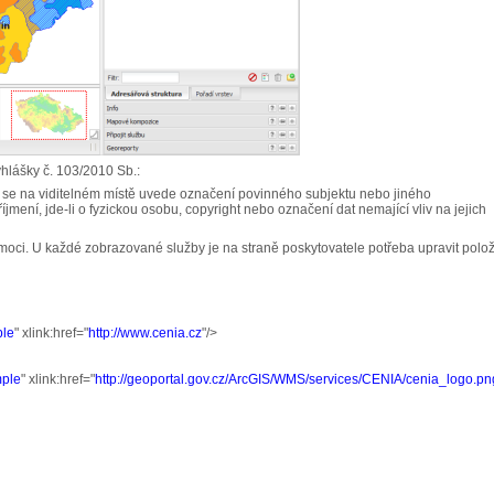
yhlášky č. 103/2010 Sb.:
h se na viditelném místě uvede označení povinného subjektu nebo jiného
ení, jde-li o fyzickou osobu, copyright nebo označení dat nemající vliv na jejich
ci. U každé zobrazované služby je na straně poskytovatele potřeba upravit polo
ple
" xlink:href="
http://www.cenia.cz
"/>
mple
" xlink:href="
http://geoportal.gov.cz/ArcGIS/WMS/services/CENIA/cenia_logo.pn