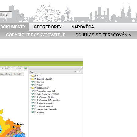
ledat
DOKUMENTY
GEOREPORTY
NÁPOVĚDA
COPYRIGHT POSKYTOVATELE
SOUHLAS SE ZPRACOVÁNÍM