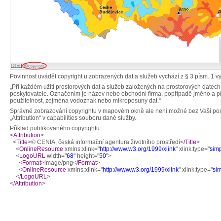
Povinnost uvádět copyright u zobrazených dat a služeb vychází z § 3 písm. 1 v
„Při každém užití prostorových dat a služeb založených na prostorových datec
poskytovatele. Označením je název nebo obchodní firma, popřípadě jméno a příjm
použitelnost, zejména vodoznak nebo mikroposuny dat.“
Správné zobrazování copyrightu v mapovém okně ale není možné bez Vaší pomo
„Attribution“ v capabilities souboru dané služby.
Příklad publikovaného copyrightu:
<
Attribution
>
<
Title
>© CENIA, česká informační agentura životního prostředí<
/Title
>
<
OnlineResource
xmlns:xlink="
http://www.w3.org/1999/xlink
" xlink:type="
sim
<
LogoURL
width="
68
" height="
50
">
<
Format
>image/png<
/Format
>
<
OnlineResource
xmlns:xlink="
http://www.w3.org/1999/xlink
" xlink:type="
si
<
/LogoURL
>
<
/Attribution
>