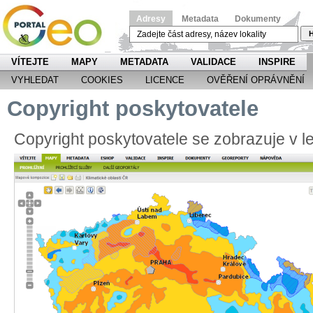
Adresy
Metadata
Dokumenty
H
VÍTEJTE
MAPY
METADATA
VALIDACE
INSPIRE
VYHLEDAT
COOKIES
LICENCE
OVĚŘENÍ OPRÁVNĚNÍ
Copyright poskytovatele
Copyright poskytovatele se zobrazuje v