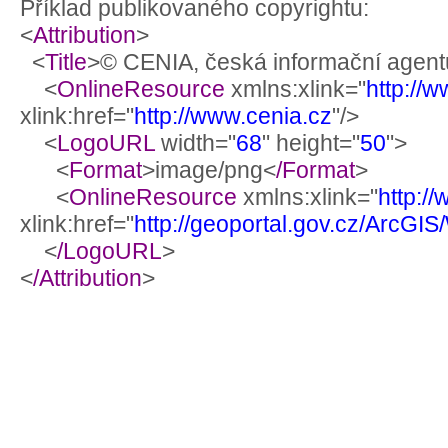
Příklad publikovaného copyrightu:
<
Attribution
>
<
Title
>© CENIA, česká informační agentu
<
OnlineResource
xmlns:xlink="
http://
xlink:href="
http://www.cenia.cz
"/>
<
LogoURL
width="
68
" height="
50
">
<
Format
>image/png<
/Format
>
<
OnlineResource
xmlns:xlink="
http:/
xlink:href="
http://geoportal.gov.cz/ArcG
<
/LogoURL
>
<
/Attribution
>