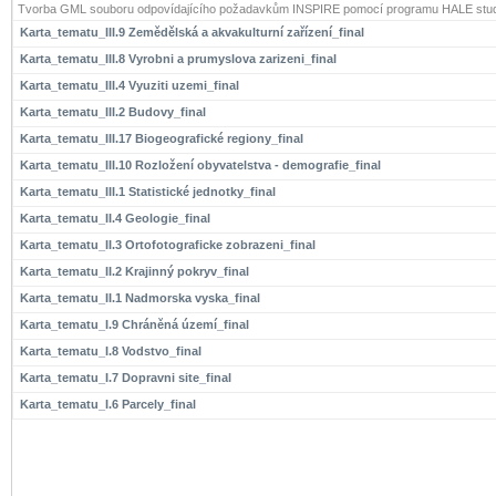
Tvorba GML souboru odpovídajícího požadavkům INSPIRE pomocí programu HALE stud
Karta_tematu_III.9 Zemědělská a akvakulturní zařízení_final
Karta_tematu_III.8 Vyrobni a prumyslova zarizeni_final
Karta_tematu_III.4 Vyuziti uzemi_final
Karta_tematu_III.2 Budovy_final
Karta_tematu_III.17 Biogeografické regiony_final
Karta_tematu_III.10 Rozložení obyvatelstva - demografie_final
Karta_tematu_III.1 Statistické jednotky_final
Karta_tematu_II.4 Geologie_final
Karta_tematu_II.3 Ortofotograficke zobrazeni_final
Karta_tematu_II.2 Krajinný pokryv_final
Karta_tematu_II.1 Nadmorska vyska_final
Karta_tematu_I.9 Chráněná území_final
Karta_tematu_I.8 Vodstvo_final
Karta_tematu_I.7 Dopravni site_final
Karta_tematu_I.6 Parcely_final