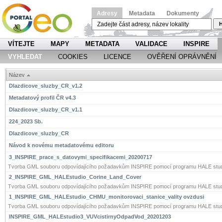
Adresy
Metadata
Dokumenty
H
VÍTEJTE
MAPY
METADATA
VALIDACE
INSPIRE
VYHLEDAT
COOKIES
LICENCE
OVĚŘENÍ OPRÁVNĚNÍ
Název
Dlazdicove_sluzby_CR_v1.2
Metadatový profil ČR v4.3
Dlazdicove_sluzby_CR_v1.1
224_2023 Sb.
Dlazdicove_sluzby_CR
Návod k novému metadatovému editoru
3_INSPIRE_prace_s_datovymi_specifikacemi_20200717
Tvorba GML souboru odpovídajícího požadavkům INSPIRE pomocí programu HALE stud
2_INSPIRE_GML_HALEstudio_Corine_Land_Cover
Tvorba GML souboru odpovídajícího požadavkům INSPIRE pomocí programu HALE stud
1_INSPIRE_GML_HALEstudio_CHMU_monitorovaci_stanice_vality ovzdusi
Tvorba GML souboru odpovídajícího požadavkům INSPIRE pomocí programu HALE stud
INSPIRE_GML_HALEstudio3_VUVcistirnyOdpadVod_20201203