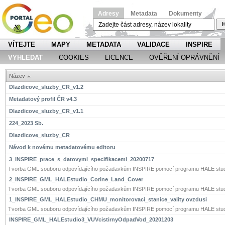
Adresy
Metadata
Dokumenty
H
VÍTEJTE
MAPY
METADATA
VALIDACE
INSPIRE
VYHLEDAT
COOKIES
LICENCE
OVĚŘENÍ OPRÁVNĚNÍ
Název
Dlazdicove_sluzby_CR_v1.2
Metadatový profil ČR v4.3
Dlazdicove_sluzby_CR_v1.1
224_2023 Sb.
Dlazdicove_sluzby_CR
Návod k novému metadatovému editoru
3_INSPIRE_prace_s_datovymi_specifikacemi_20200717
Tvorba GML souboru odpovídajícího požadavkům INSPIRE pomocí programu HALE stud
2_INSPIRE_GML_HALEstudio_Corine_Land_Cover
Tvorba GML souboru odpovídajícího požadavkům INSPIRE pomocí programu HALE stud
1_INSPIRE_GML_HALEstudio_CHMU_monitorovaci_stanice_vality ovzdusi
Tvorba GML souboru odpovídajícího požadavkům INSPIRE pomocí programu HALE stud
INSPIRE_GML_HALEstudio3_VUVcistirnyOdpadVod_20201203