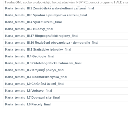
Tvorba GML souboru odpovídajícího požadavkům INSPIRE pomocí programu HALE stud
Karta_tematu_III.9 Zemědělská a akvakulturní zařízení_final
Karta_tematu_III.8 Vyrobni a prumyslova zarizeni_final
Karta_tematu_III.4 Vyuziti uzemi_final
Karta_tematu_III.2 Budovy_final
Karta_tematu_III.17 Biogeografické regiony_final
Karta_tematu_III.10 Rozložení obyvatelstva - demografie_final
Karta_tematu_III.1 Statistické jednotky_final
Karta_tematu_II.4 Geologie_final
Karta_tematu_II.3 Ortofotograficke zobrazeni_final
Karta_tematu_II.2 Krajinný pokryv_final
Karta_tematu_II.1 Nadmorska vyska_final
Karta_tematu_I.9 Chráněná území_final
Karta_tematu_I.8 Vodstvo_final
Karta_tematu_I.7 Dopravni site_final
Karta_tematu_I.6 Parcely_final