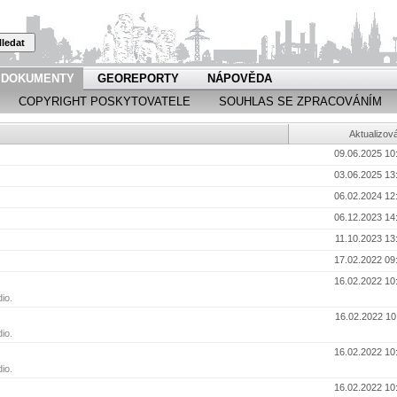
ledat
DOKUMENTY
GEOREPORTY
NÁPOVĚDA
COPYRIGHT POSKYTOVATELE
SOUHLAS SE ZPRACOVÁNÍM
Aktualizov
09.06.2025 10
03.06.2025 13
06.02.2024 12
06.12.2023 14
11.10.2023 13
17.02.2022 09
16.02.2022 10
io.
16.02.2022 10
io.
16.02.2022 10
io.
16.02.2022 10