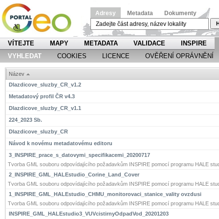
Adresy
Metadata
Dokumenty
H
VÍTEJTE
MAPY
METADATA
VALIDACE
INSPIRE
VYHLEDAT
COOKIES
LICENCE
OVĚŘENÍ OPRÁVNĚNÍ
Název
Dlazdicove_sluzby_CR_v1.2
Metadatový profil ČR v4.3
Dlazdicove_sluzby_CR_v1.1
224_2023 Sb.
Dlazdicove_sluzby_CR
Návod k novému metadatovému editoru
3_INSPIRE_prace_s_datovymi_specifikacemi_20200717
Tvorba GML souboru odpovídajícího požadavkům INSPIRE pomocí programu HALE stud
2_INSPIRE_GML_HALEstudio_Corine_Land_Cover
Tvorba GML souboru odpovídajícího požadavkům INSPIRE pomocí programu HALE stud
1_INSPIRE_GML_HALEstudio_CHMU_monitorovaci_stanice_vality ovzdusi
Tvorba GML souboru odpovídajícího požadavkům INSPIRE pomocí programu HALE stud
INSPIRE_GML_HALEstudio3_VUVcistirnyOdpadVod_20201203