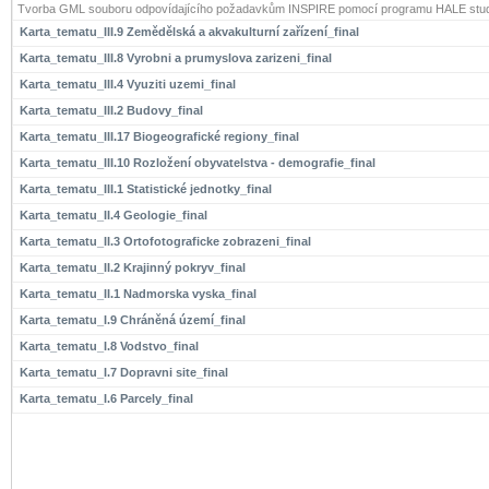
Tvorba GML souboru odpovídajícího požadavkům INSPIRE pomocí programu HALE stud
Karta_tematu_III.9 Zemědělská a akvakulturní zařízení_final
Karta_tematu_III.8 Vyrobni a prumyslova zarizeni_final
Karta_tematu_III.4 Vyuziti uzemi_final
Karta_tematu_III.2 Budovy_final
Karta_tematu_III.17 Biogeografické regiony_final
Karta_tematu_III.10 Rozložení obyvatelstva - demografie_final
Karta_tematu_III.1 Statistické jednotky_final
Karta_tematu_II.4 Geologie_final
Karta_tematu_II.3 Ortofotograficke zobrazeni_final
Karta_tematu_II.2 Krajinný pokryv_final
Karta_tematu_II.1 Nadmorska vyska_final
Karta_tematu_I.9 Chráněná území_final
Karta_tematu_I.8 Vodstvo_final
Karta_tematu_I.7 Dopravni site_final
Karta_tematu_I.6 Parcely_final