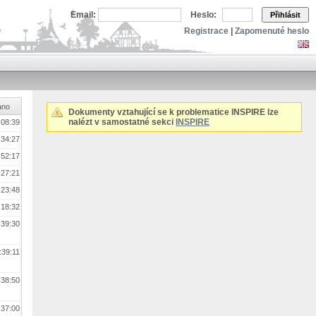
Email:
Heslo:
Přihlásit
Registrace
|
Zapomenuté heslo
áno
Dokumenty vztahující se k problematice INSPIRE lze
nalézt v samostatné sekci
INSPIRE
:08:39
:34:27
:52:17
:27:21
:23:48
:18:32
:39:30
:39:11
:38:50
:37:00