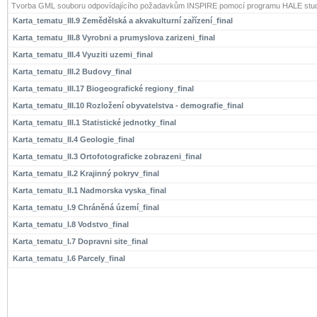
Tvorba GML souboru odpovídajícího požadavkům INSPIRE pomocí programu HALE stud
Karta_tematu_III.9 Zemědělská a akvakulturní zařízení_final
Karta_tematu_III.8 Vyrobni a prumyslova zarizeni_final
Karta_tematu_III.4 Vyuziti uzemi_final
Karta_tematu_III.2 Budovy_final
Karta_tematu_III.17 Biogeografické regiony_final
Karta_tematu_III.10 Rozložení obyvatelstva - demografie_final
Karta_tematu_III.1 Statistické jednotky_final
Karta_tematu_II.4 Geologie_final
Karta_tematu_II.3 Ortofotograficke zobrazeni_final
Karta_tematu_II.2 Krajinný pokryv_final
Karta_tematu_II.1 Nadmorska vyska_final
Karta_tematu_I.9 Chráněná území_final
Karta_tematu_I.8 Vodstvo_final
Karta_tematu_I.7 Dopravni site_final
Karta_tematu_I.6 Parcely_final