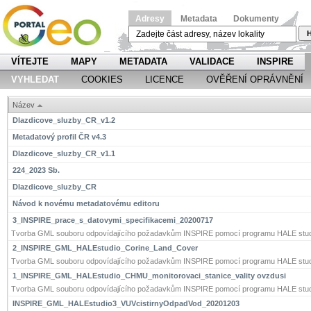
Adresy
Metadata
Dokumenty
H
VÍTEJTE
MAPY
METADATA
VALIDACE
INSPIRE
VYHLEDAT
COOKIES
LICENCE
OVĚŘENÍ OPRÁVNĚNÍ
Název
Dlazdicove_sluzby_CR_v1.2
Metadatový profil ČR v4.3
Dlazdicove_sluzby_CR_v1.1
224_2023 Sb.
Dlazdicove_sluzby_CR
Návod k novému metadatovému editoru
3_INSPIRE_prace_s_datovymi_specifikacemi_20200717
Tvorba GML souboru odpovídajícího požadavkům INSPIRE pomocí programu HALE stud
2_INSPIRE_GML_HALEstudio_Corine_Land_Cover
Tvorba GML souboru odpovídajícího požadavkům INSPIRE pomocí programu HALE stud
1_INSPIRE_GML_HALEstudio_CHMU_monitorovaci_stanice_vality ovzdusi
Tvorba GML souboru odpovídajícího požadavkům INSPIRE pomocí programu HALE stud
INSPIRE_GML_HALEstudio3_VUVcistirnyOdpadVod_20201203