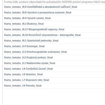
Tvorba GML souboru odpovídajícího požadavkům INSPIRE pomocí programu HALE stud
Karta_tematu_III.9 Zemědělská a akvakulturní zařízení_final
Karta_tematu_III.8 Vyrobni a prumyslova zarizeni_final
Karta_tematu_III.4 Vyuziti uzemi_final
Karta_tematu_III.2 Budovy_final
Karta_tematu_III.17 Biogeografické regiony_final
Karta_tematu_III.10 Rozložení obyvatelstva - demografie_final
Karta_tematu_III.1 Statistické jednotky_final
Karta_tematu_II.4 Geologie_final
Karta_tematu_II.3 Ortofotograficke zobrazeni_final
Karta_tematu_II.2 Krajinný pokryv_final
Karta_tematu_II.1 Nadmorska vyska_final
Karta_tematu_I.9 Chráněná území_final
Karta_tematu_I.8 Vodstvo_final
Karta_tematu_I.7 Dopravni site_final
Karta_tematu_I.6 Parcely_final