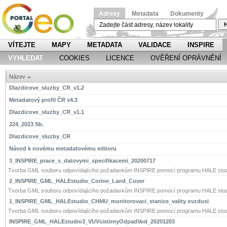
Adresy
Metadata
Dokumenty
H
VÍTEJTE
MAPY
METADATA
VALIDACE
INSPIRE
VYHLEDAT
COOKIES
LICENCE
OVĚŘENÍ OPRÁVNĚNÍ
Název
Dlazdicove_sluzby_CR_v1.2
Metadatový profil ČR v4.3
Dlazdicove_sluzby_CR_v1.1
224_2023 Sb.
Dlazdicove_sluzby_CR
Návod k novému metadatovému editoru
3_INSPIRE_prace_s_datovymi_specifikacemi_20200717
Tvorba GML souboru odpovídajícího požadavkům INSPIRE pomocí programu HALE stud
2_INSPIRE_GML_HALEstudio_Corine_Land_Cover
Tvorba GML souboru odpovídajícího požadavkům INSPIRE pomocí programu HALE stud
1_INSPIRE_GML_HALEstudio_CHMU_monitorovaci_stanice_vality ovzdusi
Tvorba GML souboru odpovídajícího požadavkům INSPIRE pomocí programu HALE stud
INSPIRE_GML_HALEstudio3_VUVcistirnyOdpadVod_20201203