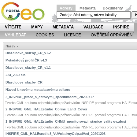
Adresy
Metadata
Dokumenty
H
VÍTEJTE
MAPY
METADATA
VALIDACE
INSPIRE
VYHLEDAT
COOKIES
LICENCE
OVĚŘENÍ OPRÁVNĚNÍ
Název
Dlazdicove_sluzby_CR_v1.2
Metadatový profil ČR v4.3
Dlazdicove_sluzby_CR_v1.1
224_2023 Sb.
Dlazdicove_sluzby_CR
Návod k novému metadatovému editoru
3_INSPIRE_prace_s_datovymi_specifikacemi_20200717
Tvorba GML souboru odpovídajícího požadavkům INSPIRE pomocí programu HALE stud
2_INSPIRE_GML_HALEstudio_Corine_Land_Cover
Tvorba GML souboru odpovídajícího požadavkům INSPIRE pomocí programu HALE stud
1_INSPIRE_GML_HALEstudio_CHMU_monitorovaci_stanice_vality ovzdusi
Tvorba GML souboru odpovídajícího požadavkům INSPIRE pomocí programu HALE stud
INSPIRE_GML_HALEstudio3_VUVcistirnyOdpadVod_20201203