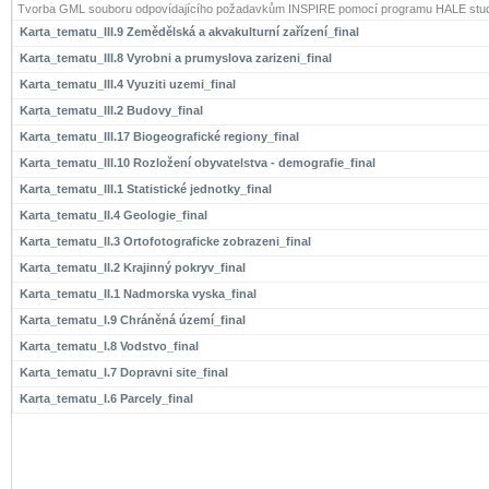
Tvorba GML souboru odpovídajícího požadavkům INSPIRE pomocí programu HALE stud
Karta_tematu_III.9 Zemědělská a akvakulturní zařízení_final
Karta_tematu_III.8 Vyrobni a prumyslova zarizeni_final
Karta_tematu_III.4 Vyuziti uzemi_final
Karta_tematu_III.2 Budovy_final
Karta_tematu_III.17 Biogeografické regiony_final
Karta_tematu_III.10 Rozložení obyvatelstva - demografie_final
Karta_tematu_III.1 Statistické jednotky_final
Karta_tematu_II.4 Geologie_final
Karta_tematu_II.3 Ortofotograficke zobrazeni_final
Karta_tematu_II.2 Krajinný pokryv_final
Karta_tematu_II.1 Nadmorska vyska_final
Karta_tematu_I.9 Chráněná území_final
Karta_tematu_I.8 Vodstvo_final
Karta_tematu_I.7 Dopravni site_final
Karta_tematu_I.6 Parcely_final