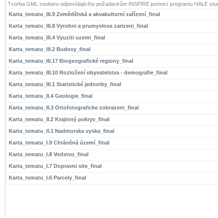
Tvorba GML souboru odpovídajícího požadavkům INSPIRE pomocí programu HALE stud
Karta_tematu_III.9 Zemědělská a akvakulturní zařízení_final
Karta_tematu_III.8 Vyrobni a prumyslova zarizeni_final
Karta_tematu_III.4 Vyuziti uzemi_final
Karta_tematu_III.2 Budovy_final
Karta_tematu_III.17 Biogeografické regiony_final
Karta_tematu_III.10 Rozložení obyvatelstva - demografie_final
Karta_tematu_III.1 Statistické jednotky_final
Karta_tematu_II.4 Geologie_final
Karta_tematu_II.3 Ortofotograficke zobrazeni_final
Karta_tematu_II.2 Krajinný pokryv_final
Karta_tematu_II.1 Nadmorska vyska_final
Karta_tematu_I.9 Chráněná území_final
Karta_tematu_I.8 Vodstvo_final
Karta_tematu_I.7 Dopravni site_final
Karta_tematu_I.6 Parcely_final