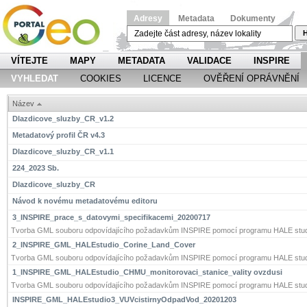
Adresy
Metadata
Dokumenty
H
VÍTEJTE
MAPY
METADATA
VALIDACE
INSPIRE
VYHLEDAT
COOKIES
LICENCE
OVĚŘENÍ OPRÁVNĚNÍ
Název
Dlazdicove_sluzby_CR_v1.2
Metadatový profil ČR v4.3
Dlazdicove_sluzby_CR_v1.1
224_2023 Sb.
Dlazdicove_sluzby_CR
Návod k novému metadatovému editoru
3_INSPIRE_prace_s_datovymi_specifikacemi_20200717
Tvorba GML souboru odpovídajícího požadavkům INSPIRE pomocí programu HALE stud
2_INSPIRE_GML_HALEstudio_Corine_Land_Cover
Tvorba GML souboru odpovídajícího požadavkům INSPIRE pomocí programu HALE stud
1_INSPIRE_GML_HALEstudio_CHMU_monitorovaci_stanice_vality ovzdusi
Tvorba GML souboru odpovídajícího požadavkům INSPIRE pomocí programu HALE stud
INSPIRE_GML_HALEstudio3_VUVcistirnyOdpadVod_20201203