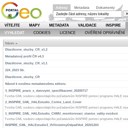
Adresy
Metadata
Dokumenty
H
VÍTEJTE
MAPY
METADATA
VALIDACE
INSPIRE
VYHLEDAT
COOKIES
LICENCE
OVĚŘENÍ OPRÁVNĚNÍ
Název
Dlazdicove_sluzby_CR_v1.2
Metadatový profil ČR v4.3
Dlazdicove_sluzby_CR_v1.1
224_2023 Sb.
Dlazdicove_sluzby_CR
Návod k novému metadatovému editoru
3_INSPIRE_prace_s_datovymi_specifikacemi_20200717
Tvorba GML souboru odpovídajícího požadavkům INSPIRE pomocí programu HALE stud
2_INSPIRE_GML_HALEstudio_Corine_Land_Cover
Tvorba GML souboru odpovídajícího požadavkům INSPIRE pomocí programu HALE stud
1_INSPIRE_GML_HALEstudio_CHMU_monitorovaci_stanice_vality ovzdusi
Tvorba GML souboru odpovídajícího požadavkům INSPIRE pomocí programu HALE stud
INSPIRE_GML_HALEstudio3_VUVcistirnyOdpadVod_20201203