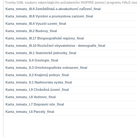
Tvorba GML souboru odpovídajícího požadavkům INSPIRE pomocí programu HALE stud
Karta_tematu_III.9 Zemědělská a akvakulturní zařízení_final
Karta_tematu_III.8 Vyrobni a prumyslova zarizeni_final
Karta_tematu_III.4 Vyuziti uzemi_final
Karta_tematu_III.2 Budovy_final
Karta_tematu_III.17 Biogeografické regiony_final
Karta_tematu_III.10 Rozložení obyvatelstva - demografie_final
Karta_tematu_III.1 Statistické jednotky_final
Karta_tematu_II.4 Geologie_final
Karta_tematu_II.3 Ortofotograficke zobrazeni_final
Karta_tematu_II.2 Krajinný pokryv_final
Karta_tematu_II.1 Nadmorska vyska_final
Karta_tematu_I.9 Chráněná území_final
Karta_tematu_I.8 Vodstvo_final
Karta_tematu_I.7 Dopravni site_final
Karta_tematu_I.6 Parcely_final